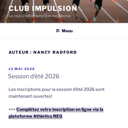
Aller
CLUB IMPULSION
au
Le club d'athlétisme par excellence
contenu
Menu
AUTEUR :
NANCY RADFORD
PUBLIÉ
12 MAI 2026
LE
Session d’été 2026
Les inscriptions pour la session d’été 2026 sont
maintenant ouvertes!
>>>
Complétez votre inscription en ligne via la
plateforme Athletics REG