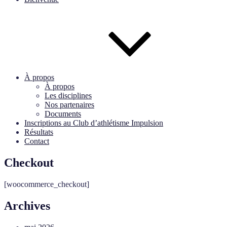
À propos
À propos
Les disciplines
Nos partenaires
Documents
Inscriptions au Club d’athlétisme Impulsion
Résultats
Contact
Checkout
[woocommerce_checkout]
Archives