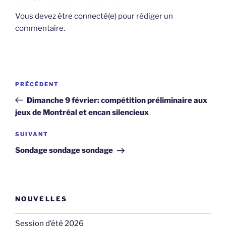
Vous devez
être connecté(e)
pour rédiger un
commentaire.
Navigation
Article
PRÉCÉDENT
de
précédent
Dimanche 9 février: compétition préliminaire aux
l'article
jeux de Montréal et encan silencieux
Article
SUIVANT
suivant
Sondage sondage sondage
NOUVELLES
Session d’été 2026