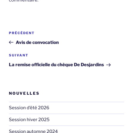
Navigation
Article
PRÉCÉDENT
de
précédent
Avis de convocation
l'article
Article
SUIVANT
suivant
La remise officielle du chèque De Desjardins
NOUVELLES
Session d’été 2026
Session hiver 2025
Session automne 2024