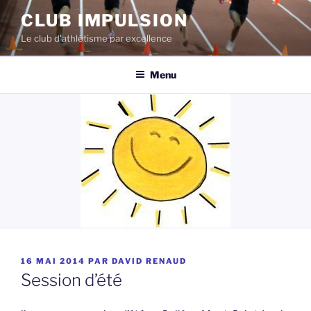
Aller
CLUB IMPULSION
au
Le club d'athlétisme par excellence
contenu
Menu
PUBLIÉ
16 MAI 2014
PAR
DAVID RENAUD
LE
Session d’été