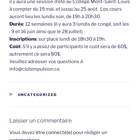
il y aura une session d’été au Collège Mont-Saint-Louis
à compter du 19 mai, et jusqu’au 25 août. Les cours
auront lieu les lundis soir, de 19h à 20h30.
Durée
: 12 semaines (il y aura 3 lundis de congé, soit les
: 9 et 16 juin ainsi que le 28 juillet).
Inscriptions
: sur place lundi de 18h30 à 19h.
Coût
: S’il y a assez de participants le coût sera de 60$,
autrement ce sera 80$.
Veuillez adresser vos questions à
info@clubimpulsion.ca
CATÉGORIES
UNCATEGORIZED
Laisser un commentaire
Vous devez
être connecté(e)
pour rédiger un
commentaire.