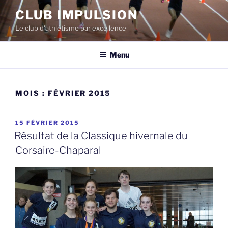
Aller
CLUB IMPULSION
au
Le club d'athlétisme par excellence
contenu
Menu
MOIS :
FÉVRIER 2015
PUBLIÉ
15 FÉVRIER 2015
LE
Résultat de la Classique hivernale du
Corsaire-Chaparal