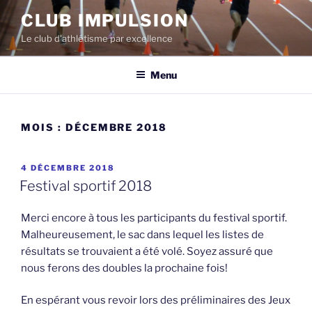
Aller
CLUB IMPULSION
au
Le club d'athlétisme par excellence
contenu
Menu
MOIS :
DÉCEMBRE 2018
PUBLIÉ
4 DÉCEMBRE 2018
LE
Festival sportif 2018
Merci encore à tous les participants du festival sportif.
Malheureusement, le sac dans lequel les listes de
résultats se trouvaient a été volé. Soyez assuré que
nous ferons des doubles la prochaine fois!
En espérant vous revoir lors des préliminaires des Jeux