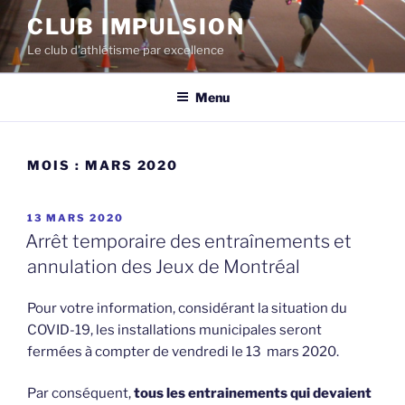
Aller
CLUB IMPULSION
au
Le club d'athlétisme par excellence
contenu
Menu
MOIS :
MARS 2020
PUBLIÉ
13 MARS 2020
LE
Arrêt temporaire des entraînements et
annulation des Jeux de Montréal
Pour votre information, considérant la situation du
COVID-19, les installations municipales seront
fermées à compter de vendredi le 13 mars 2020.
Par conséquent,
tous les entrainements qui devaient