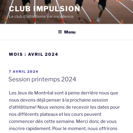
Aller
CLUB IMPULSION
au
Le club d'athlétisme par excellence
contenu
Menu
MOIS :
AVRIL 2024
PUBLIÉ
7 AVRIL 2024
LE
Session printemps 2024
Les Jeux de Montréal sont à peine derrière nous que
nous devons déjà penser à la prochaine session
d’athlétisme! Nous venons de recevoir les dates pour
nos différents plateaux et les cours peuvent
commencer dès cette semaine. Merci donc de vous
inscrire rapidement. Pour le moment, nous offrirons