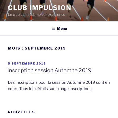
Aller
CLUB IMPULSION
au
Le club d'athlétisme par excellence
contenu
Menu
MOIS :
SEPTEMBRE 2019
PUBLIÉ
5 SEPTEMBRE 2019
LE
Inscription session Automne 2019
Les inscriptions pour la session Automne 2019 sont en
cours Tous les détails sur la page
inscriptions
.
NOUVELLES