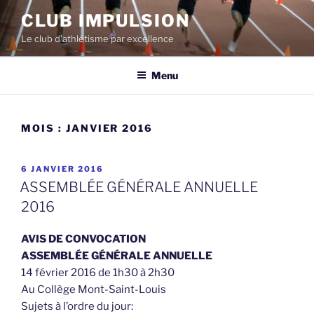
Aller
CLUB IMPULSION
au
Le club d'athlétisme par excellence
contenu
Menu
MOIS :
JANVIER 2016
PUBLIÉ
6 JANVIER 2016
LE
ASSEMBLÉE GÉNÉRALE ANNUELLE
2016
AVIS DE CONVOCATION
ASSEMBLÉE GÉNÉRALE ANNUELLE
14 février 2016 de 1h30 à 2h30
Au Collège Mont-Saint-Louis
Sujets à l’ordre du jour: