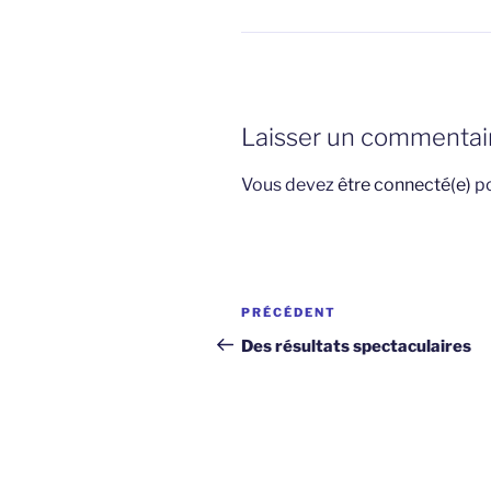
Laisser un commentai
Vous devez
être connecté(e)
po
Navigation
Article
PRÉCÉDENT
de
précédent
Des résultats spectaculaires
l'article