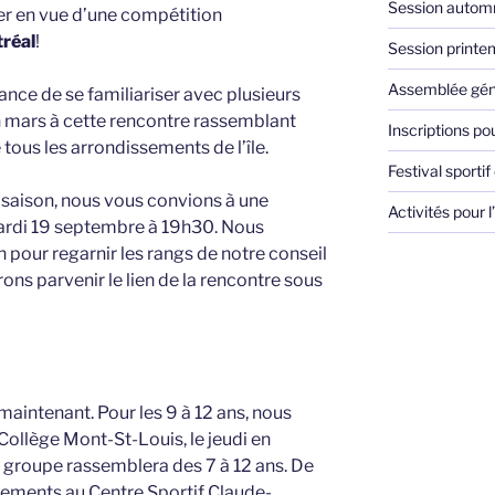
Session autom
îner en vue d’une compétition
réal
!
Session print
Assemblée gén
hance de se familiariser avec plusieurs
en mars à cette rencontre rassemblant
Inscriptions po
tous les arrondissements de l’île.
Festival sporti
la saison, nous vous convions à une
Activités pour
ardi 19 septembre à 19h30. Nous
n pour regarnir les rangs de notre conseil
ons parvenir le lien de la rencontre sous
aintenant. Pour les 9 à 12 ans, nous
ollège Mont-St-Louis, le jeudi en
e groupe rassemblera des 7 à 12 ans. De
inements au Centre Sportif Claude-