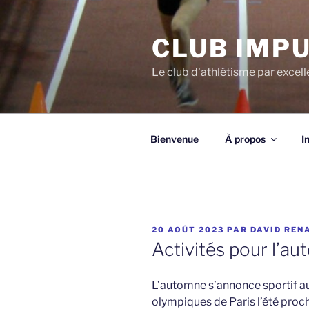
Aller
au
CLUB IMP
contenu
Le club d'athlétisme par excel
Bienvenue
À propos
I
PUBLIÉ
20 AOÛT 2023
PAR
DAVID REN
LE
Activités pour l’a
L’automne s’annonce sportif au
olympiques de Paris l’été proc