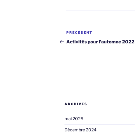
Navigation
Article
PRÉCÉDENT
de
précédent
Activités pour l’automne 2022
l'article
ARCHIVES
mai 2026
Décembre 2024